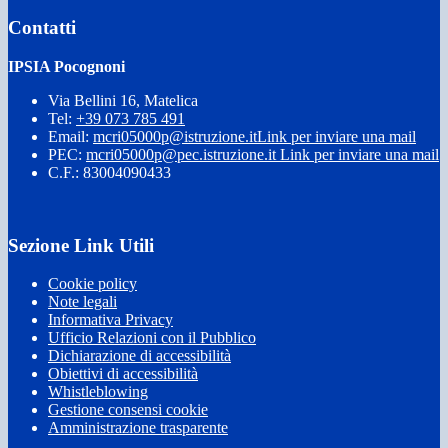
Contatti
IPSIA Pocognoni
Via Bellini 16, Matelica
Tel:
+39 073 785 491
Email:
mcri05000p@istruzione.it
Link per inviare una mail
PEC:
mcri05000p@pec.istruzione.it
Link per inviare una mail
C.F.: 83004090433
Sezione Link Utili
Cookie policy
Note legali
Informativa Privacy
Ufficio Relazioni con il Pubblico
Dichiarazione di accessibilità
Obiettivi di accessibilità
Whistleblowing
Gestione consensi cookie
Amministrazione trasparente