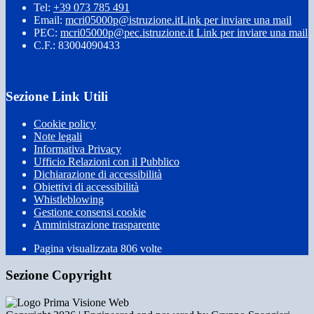
Tel:
+39 073 785 491
Email:
mcri05000p@istruzione.it
Link per inviare una mail
PEC:
mcri05000p@pec.istruzione.it
Link per inviare una mail
C.F.: 83004090433
Sezione Link Utili
Cookie policy
Note legali
Informativa Privacy
Ufficio Relazioni con il Pubblico
Dichiarazione di accessibilità
Obiettivi di accessibilità
Whistleblowing
Gestione consensi cookie
Amministrazione trasparente
Pagina visualizzata
806
volte
Sezione Copyright