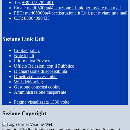
Tel:
+39 073 785 491
Email:
mcri05000p@istruzione.it
Link per inviare una mail
PEC:
mcri05000p@pec.istruzione.it
Link per inviare una mail
C.F.: 83004090433
Sezione Link Utili
Cookie policy
Note legali
Informativa Privacy
Ufficio Relazioni con il Pubblico
Dichiarazione di accessibilità
Obiettivi di accessibilità
Whistleblowing
Gestione consensi cookie
Amministrazione trasparente
Pagina visualizzata
1330
volte
Sezione Copyright
Copyright 2026 | Engineered and powered by Gruppo Spaggiari