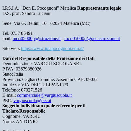
I.P.S.I.A. "Don E. Pocognoni" Matelica
Rappresentante legale
D.S. prof. Sandro Luciani
Sede: Via G. Bellini, 16 - 62024 Matelica (MC)
Tel. 0737 85491 -
mail:
mcri05000p@istruzione.it
-
mcri05000p@pec.istruzione.it
Sito web:
https://www.ipiapocognoni.edu.it/
Dati del Responsabile della Protezione dei Dati
Denominazione: VARGIU SCUOLA SRL
P.IVA: 03679880926
Stato: Italia
Provincia: Cagliari Comune: Assemini CAP: 09032
Indirizzo: VIA DEI TULIPANI 7/9
Telefono: 070271526
E-mail:
commerciale@vargiuscuola.it
PEC:
vargiuscuola@pec.it
Soggetto individuato quale referente per il
Titolare/Responsabile
Cognome: VARGIU
Nome: ANTONIO