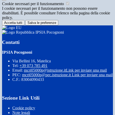
Cookie necessari per il funzionamento
I cookie necessari per il funzionamento non possono essere
disabilitati. È possibile consultare l'elenco nella pagina della cookie
policy.
Accetta tutti
Salva le preferenze
IPSIA Pocognoni
Contatti
IPSIA Pocognoni
Via Bellini 16, Matelica
Tel:
+39 073 785 491
Email:
mcri05000p@istruzione.it
Link per inviare una mail
PEC:
mcri05000p@pec.istruzione.it
Link per inviare una mail
C.F.: 83004090433
Sezione Link Utili
Cookie policy
Note legali