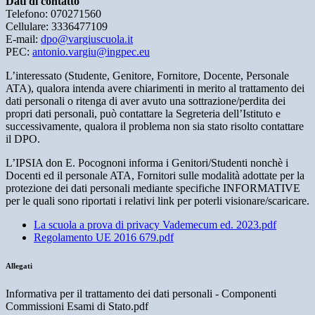
Dati di contatto
Telefono: 070271560
Cellulare: 3336477109
E-mail:
dpo@vargiuscuola.it
PEC:
antonio.vargiu@ingpec.eu
L’interessato (Studente, Genitore, Fornitore, Docente, Personale
ATA), qualora intenda avere chiarimenti in merito al trattamento dei
dati personali o ritenga di aver avuto una sottrazione/perdita dei
propri dati personali, può contattare la Segreteria dell’Istituto e
successivamente, qualora il problema non sia stato risolto contattare
il DPO.
L’IPSIA don E. Pocognoni informa i Genitori/Studenti nonchè i
Docenti ed il personale ATA, Fornitori sulle modalità adottate per la
protezione dei dati personali mediante specifiche INFORMATIVE
per le quali sono riportati i relativi link per poterli visionare/scaricare.
La scuola a prova di privacy Vademecum ed. 2023.pdf
Regolamento UE 2016 679.pdf
Allegati
Informativa per il trattamento dei dati personali - Componenti
Commissioni Esami di Stato.pdf