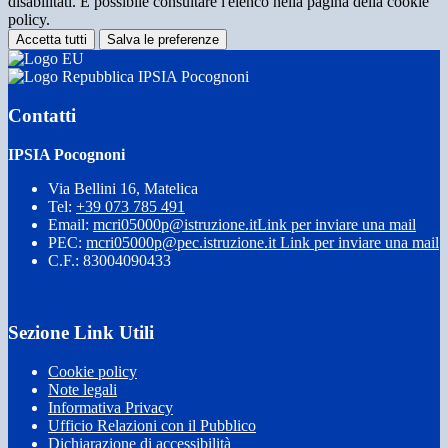
disabilitati. È possibile consultare l'elenco nella pagina della cookie
policy.
Accetta tutti
Salva le preferenze
IPSIA Pocognoni
Contatti
IPSIA Pocognoni
Via Bellini 16, Matelica
Tel:
+39 073 785 491
Email:
mcri05000p@istruzione.it
Link per inviare una mail
PEC:
mcri05000p@pec.istruzione.it
Link per inviare una mail
C.F.: 83004090433
Sezione Link Utili
Cookie policy
Note legali
Informativa Privacy
Ufficio Relazioni con il Pubblico
Dichiarazione di accessibilità