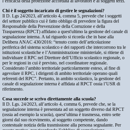
l’efficacia della protezione accordata ai lavoratori e ai soggetti terzi.
Chi è il soggetto incaricato di gestire le segnalazioni?
Il D. Lgs 24/2023, all’articolo 4, comma 5, prevede che i soggetti
del settore pubblico cui è fatto obbligo di prevedere la figura del
Responsabile della Prevenzione della Corruzione e della
Trasparenza (RPCT) affidano a quest'ultimo la gestione del canale di
segnalazione interna. A tal riguardo si ricorda che in base alla
Delibera ANAC 430/2016: “tenuto conto dell’articolazione
periferica del sistema scolastico e dei rapporti che intercorrono tra le
istituzioni scolastiche e l’Amministrazione ministeriale, si ritiene di
individuare il RPC nel Direttore dell’Ufficio scolastico regionale, o
per le regioni in cui è previsto, nel coordinatore regionale.
Considerato l’ambito territoriale particolarmente esteso, al fine di
agevolare il RPC, i dirigenti di ambito territoriale operano quali
referenti del RPC”. Pertanto, in ambito scolastico, la gestione del
canale di segnalazione interna è affidata al RPCT ossia l’USR di
riferimento.
Cosa succede se scrivo direttamente alla scuola?
Il D. Lgs. 24/2023, all’articolo 4, comma 6, prevede che, se la
segnalazione interna è presentata ad un soggetto diverso dal RPCT
(ossia ad esempio la scuola), quest’ultima è trasmessa, entro sette
giorni dal suo ricevimento, al soggetto competente, dando
contestuale notizia della trasmissione alla persona segnalante. Per