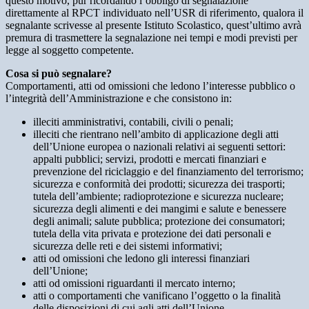
questo motivo, pur ricordando l’obbligo di segnalazione
direttamente al RPCT individuato nell’USR di riferimento, qualora il
segnalante scrivesse al presente Istituto Scolastico, quest’ultimo avrà
premura di trasmettere la segnalazione nei tempi e modi previsti per
legge al soggetto competente.
Cosa si può segnalare?
Comportamenti, atti od omissioni che ledono l’interesse pubblico o
l’integrità dell’Amministrazione e che consistono in:
illeciti amministrativi, contabili, civili o penali;
illeciti che rientrano nell’ambito di applicazione degli atti
dell’Unione europea o nazionali relativi ai seguenti settori:
appalti pubblici; servizi, prodotti e mercati finanziari e
prevenzione del riciclaggio e del finanziamento del terrorismo;
sicurezza e conformità dei prodotti; sicurezza dei trasporti;
tutela dell’ambiente; radioprotezione e sicurezza nucleare;
sicurezza degli alimenti e dei mangimi e salute e benessere
degli animali; salute pubblica; protezione dei consumatori;
tutela della vita privata e protezione dei dati personali e
sicurezza delle reti e dei sistemi informativi;
atti od omissioni che ledono gli interessi finanziari
dell’Unione;
atti od omissioni riguardanti il mercato interno;
atti o comportamenti che vanificano l’oggetto o la finalità
delle disposizioni di cui agli atti dell’Unione.