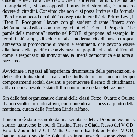
cittadini ebrei, ma anche coloro che in differenti ambiti, rischiando
la propria vita, si sono opposti al progetto di sterminio, è un nostro
dovere di cittadini. Convinto che non ci si possa limitare alla formula
”Perché non accada mai più” consegnata in eredità da Primo Levi, il
“Don E. Pocognoni” lavora con gli studenti durante l’intero arco
dell’anno scolastico con molteplici attività. Con il Progetto “Le
parole della memoria”-inserito nel PTOF- si propone, ad esempio, in
termini più ampi, di educare alla moderna cittadinanza europea,
attraverso la promozione di valori e sentimenti, che devono essere
alla base della pacifica convivenza tra popoli ed etnie differenti,
come la responsabilità individuale, la libertà democratica e la lotta al
razzismo.
Avvicinare i ragazzi all’esperienza drammatica delle persecuzioni e
delle discriminazioni ma anche individuare nel nostro tempo
comportamenti sociali devianti e promuovere il senso di cittadinanza
attiva e consapevole è stato il filo conduttore della celebrazione.
Sin dalle fasi organizzative alunni delle classi Terze, Quarte e Quinte
hanno svolto un ruolo attivo, contribuendo alla messa a punto della
mattinata, curata dalla Prof.ssa Linda Alfano.
L’incontro è stato scandito da una serrata scaletta. Dopo un excursus
storico, attraverso le voci di Cristina Taras e Giada Russo del V OD,
Farouk Zaoui del V OT, Mattia Casoni e Isa Toktonilv del IV OD,
hanno trovato spazio le dolenti testimonianze dei sopravvissuti di