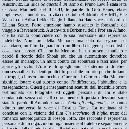
Auschwitz. La lirica
Se questo è un uomo
di Primo Levi è stata letta
da Asia Martinelli del III OD; le parole di Goti Bauer, ebrea
ungherese, hanno ritrovato vita con Giulio Boldrini del V MIT; Elie
Wiesel con Adisa Lekic; Biagio Iuliano ha dato voce ai ricordi di
Liliana Segre. Forte emozione hanno suscitato le fotografie del
viaggio a Ravensbruck, Auschwitz e Birkenau della Prof.ssa Alfano,
che ha voluto condividere con la sua narrazione una esperienza
indelebile. Non fare della Memoria una data da segnare sul
calendario, un film da guardare o un libro da leggere per sentirsi la
coscienza a posto. Chi non ha Memoria ha un presente mutilato e
perciò il ricordo della Shoah più che un automatismo dovrebbe
essere un inciampo, un muro contro cui scontrarsi e farsi male, per
aprire gli occhi. L’orrore di quegli anni, lo sterminio di ebrei,
omosessuali e dissidenti politici fu possibile proprio perché in tanti,
in troppi, chiusero un occhio. Onorare il Giorno della Memoria
significa lottare ogni giorno contro l’indifferenza, l’abitudine e la
rassegnazione. Questi gli insegnamenti scaturiti dall’indicibile orrore
testimoniato da fotografie ed oggetti personali di chi è stato
condannato senza colpa. Il coronamento di questa riflessione sono
state le parole di Antonio Gramsci
Odio gli indifferenti
, che hanno
vibrato attraverso la voce di Cristina Taras. La mattinata si è
conclusa con la visione del film
Un sacchetto di biglie
, tratto dal
romanzo autobiografico di Joseph Joffo, che racconta l’ esperienza
personale di un ragazzino in fuga, insieme al fratello e separatamente
dal resto della famiglia, dalla Parigi occupata alla zona libera del