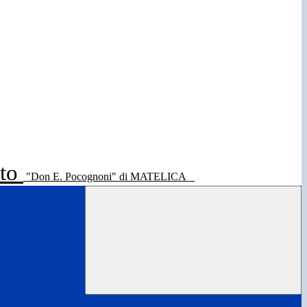
ato
"Don E. Pocognoni" di MATELICA