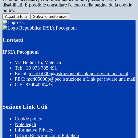
disabilitati. È possibile consultare l'elenco nella pagina della cookie
policy.
Accetta tutti
Salva le preferenze
IPSIA Pocognoni
Contatti
IPSIA Pocognoni
Via Bellini 16, Matelica
Tel:
+39 073 785 491
Email:
mcri05000p@istruzione.it
Link per inviare una mail
PEC:
mcri05000p@pec.istruzione.it
Link per inviare una mail
C.F.: 83004090433
Sezione Link Utili
Cookie policy
Note legali
Informativa Privacy
Ufficio Relazioni con il Pubblico