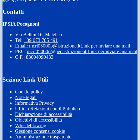
Contatti
IPSIA Pocognoni
Via Bellini 16, Matelica
Tel:
+39 073 785 491
Email:
mcri05000p@istruzione.it
Link per inviare una mail
PEC:
mcri05000p@pec.istruzione.it
Link per inviare una mail
C.F.: 83004090433
Sezione Link Utili
Cookie policy
Note legali
Informativa Privacy
Ufficio Relazioni con il Pubblico
Dichiarazione di accessibilità
Obiettivi di accessibilità
Whistleblowing
Gestione consensi cookie
Amministrazione trasparente