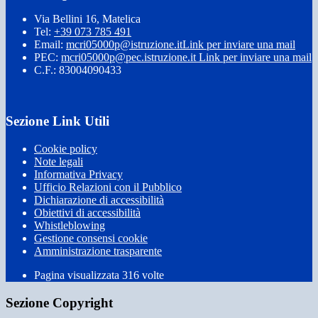
Via Bellini 16, Matelica
Tel:
+39 073 785 491
Email:
mcri05000p@istruzione.it
Link per inviare una mail
PEC:
mcri05000p@pec.istruzione.it
Link per inviare una mail
C.F.: 83004090433
Sezione Link Utili
Cookie policy
Note legali
Informativa Privacy
Ufficio Relazioni con il Pubblico
Dichiarazione di accessibilità
Obiettivi di accessibilità
Whistleblowing
Gestione consensi cookie
Amministrazione trasparente
Pagina visualizzata
316
volte
Sezione Copyright