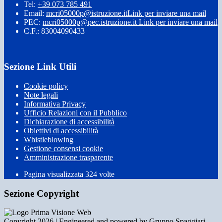
Tel:
+39 073 785 491
Email:
mcri05000p@istruzione.it
Link per inviare una mail
PEC:
mcri05000p@pec.istruzione.it
Link per inviare una mail
C.F.: 83004090433
Sezione Link Utili
Cookie policy
Note legali
Informativa Privacy
Ufficio Relazioni con il Pubblico
Dichiarazione di accessibilità
Obiettivi di accessibilità
Whistleblowing
Gestione consensi cookie
Amministrazione trasparente
Pagina visualizzata
324
volte
Sezione Copyright
Copyright 2026 | Engineered and powered by Gruppo Spaggiari