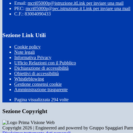
Email:
mcri05000p@istruzione.it
Link per inviare una mail
PEC:
mcri05000p@pec.istruzione.it
Link per inviare una mail
C.F.: 83004090433
Sezione Link Utili
Cookie policy
Note legali
Informativa Privacy
Ufficio Relazioni con il Pubblico
Dichiarazione di accessibilità
Obiettivi di accessibilità
Whistleblowing
Gestione consensi cookie
Amministrazione trasparente
Pagina visualizzata
294
volte
Sezione Copyright
Copyright 2026 | Engineered and powered by Gruppo Spaggiari Parm