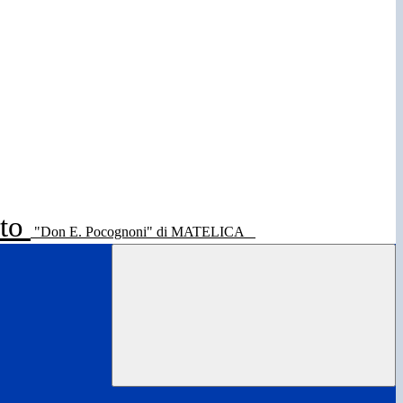
ato
"Don E. Pocognoni" di MATELICA