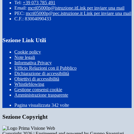
Tel:
+39 073 785 491
Email:
mcri05000p@istruzione.it
Link per inviare una mail
PEC:
mcri05000p@pec.istruzione.it
Link per inviare una mail
C.F.: 83004090433
Sezione Link Utili
Cookie policy
Note legali
Informativa Privacy
Ufficio Relazioni con il Pubblico
Dichiarazione di accessibilità
Obiettivi di accessibilità
Whistleblowing
Gestione consensi cookie
Amministrazione trasparente
Pagina visualizzata
342
volte
Sezione Copyright
Copyright 2026 | Engineered and powered by Gruppo Spaggiari