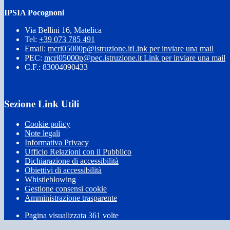
IPSIA Pocognoni
Via Bellini 16, Matelica
Tel:
+39 073 785 491
Email:
mcri05000p@istruzione.it
Link per inviare una mail
PEC:
mcri05000p@pec.istruzione.it
Link per inviare una mail
C.F.: 83004090433
Sezione Link Utili
Cookie policy
Note legali
Informativa Privacy
Ufficio Relazioni con il Pubblico
Dichiarazione di accessibilità
Obiettivi di accessibilità
Whistleblowing
Gestione consensi cookie
Amministrazione trasparente
Pagina visualizzata
361
volte