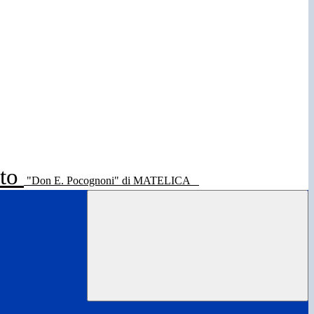
ato
"Don E. Pocognoni" di MATELICA