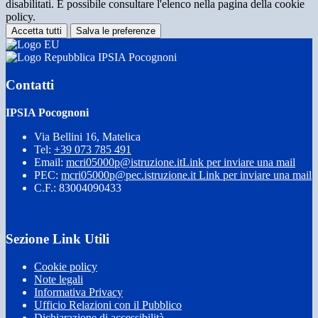
disabilitati. È possibile consultare l'elenco nella pagina della cookie
policy.
Accetta tutti
Salva le preferenze
IPSIA Pocognoni
Contatti
IPSIA Pocognoni
Via Bellini 16, Matelica
Tel:
+39 073 785 491
Email:
mcri05000p@istruzione.it
Link per inviare una mail
PEC:
mcri05000p@pec.istruzione.it
Link per inviare una mail
C.F.: 83004090433
Sezione Link Utili
Cookie policy
Note legali
Informativa Privacy
Ufficio Relazioni con il Pubblico
Dichiarazione di accessibilità