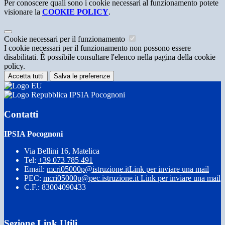
Per conoscere quali sono i cookie necessari al funzionamento potete
visionare la
COOKIE POLICY
.
Cookie necessari per il funzionamento
I cookie necessari per il funzionamento non possono essere
disabilitati. È possibile consultare l'elenco nella pagina della cookie
policy.
Accetta tutti
Salva le preferenze
IPSIA Pocognoni
Contatti
IPSIA Pocognoni
Via Bellini 16, Matelica
Tel:
+39 073 785 491
Email:
mcri05000p@istruzione.it
Link per inviare una mail
PEC:
mcri05000p@pec.istruzione.it
Link per inviare una mail
C.F.: 83004090433
Sezione Link Utili