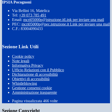
IPSIA Pocognoni
Via Bellini 16, Matelica
Tel:
+39 073 785 491
Email:
mcri05000p@istruzione.it
Link per inviare una mail
PEC:
mcri05000p@pec.istruzione.it
Link per inviare una mail
C.F.: 83004090433
Sezione Link Utili
Cookie policy
Note legali
Informativa Privacy
Ufficio Relazioni con il Pubblico
Dichiarazione di accessibilità
Obiettivi di accessibilità
Whistleblowing
Gestione consensi cookie
Amministrazione trasparente
Pagina visualizzata
466
volte
Sezione Copyright