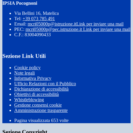
IPSIA Pocognoni
Via Bellini 16, Matelica
Tel:
+39 073 785 491
Email:
mcri05000p@istruzione.it
Link per inviare una mail
PEC:
mcri05000p@pec.istruzione.it
Link per inviare una mail
C.F.: 83004090433
Sezione Link Utili
Cookie policy
Note legali
Informativa Privacy
Ufficio Relazioni con il Pubblico
Dichiarazione di accessibilità
Obiettivi di accessibilità
Whistleblowing
Gestione consensi cookie
Amministrazione trasparente
Pagina visualizzata
653
volte
Sezione Copyright