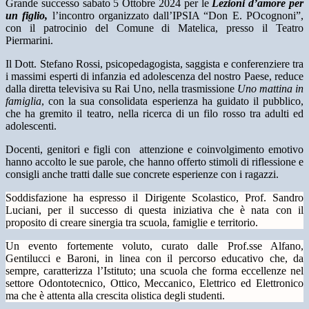
Grande successo sabato 5 Ottobre 2024 per le
Lezioni d’amore per
un figlio,
l’incontro organizzato dall’IPSIA “Don E. POcognoni”,
con il patrocinio del Comune di Matelica, presso il Teatro
Piermarini.
Il Dott. Stefano Rossi, psicopedagogista, saggista e conferenziere tra
i massimi esperti di infanzia ed adolescenza del nostro Paese, reduce
dalla diretta televisiva su Rai Uno, nella trasmissione
Uno mattina in
famiglia
, con la sua consolidata esperienza ha guidato il pubblico,
che ha gremito il teatro, nella ricerca di un filo rosso tra adulti ed
adolescenti.
Docenti, genitori e figli con
attenzione e coinvolgimento emotivo
hanno accolto le sue parole, che hanno offerto stimoli di riflessione e
consigli anche tratti dalle sue concrete esperienze con i ragazzi.
Soddisfazione ha espresso il Dirigente Scolastico, Prof. Sandro
Luciani, per il successo di questa iniziativa che è nata con il
proposito di creare sinergia tra scuola, famiglie e territorio.
Un evento fortemente voluto, curato dalle Prof.sse Alfano,
Gentilucci e Baroni, in linea con il percorso educativo che, da
sempre, caratterizza l’Istituto; una scuola che forma eccellenze nel
settore Odontotecnico, Ottico, Meccanico, Elettrico ed Elettronico
ma che è attenta alla crescita olistica degli studenti.