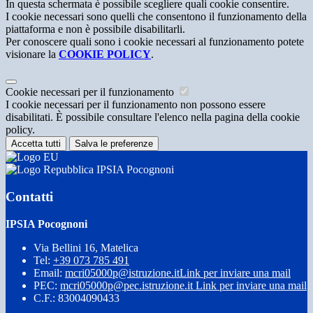
In questa schermata è possibile scegliere quali cookie consentire.
I cookie necessari sono quelli che consentono il funzionamento della
piattaforma e non è possibile disabilitarli.
Per conoscere quali sono i cookie necessari al funzionamento potete
visionare la
COOKIE POLICY
.
Cookie necessari per il funzionamento
I cookie necessari per il funzionamento non possono essere
disabilitati. È possibile consultare l'elenco nella pagina della cookie
policy.
Accetta tutti
Salva le preferenze
IPSIA Pocognoni
Contatti
IPSIA Pocognoni
Via Bellini 16, Matelica
Tel:
+39 073 785 491
Email:
mcri05000p@istruzione.it
Link per inviare una mail
PEC:
mcri05000p@pec.istruzione.it
Link per inviare una mail
C.F.: 83004090433