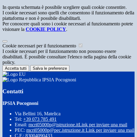
In questa schermata è possibile scegliere quali cookie consentire.
I cookie necessari sono quelli che consentono il funzionamento della
piattaforma e non è possibile disabilitarli.
Per conoscere quali sono i cookie necessari al funzionamento potete
visionare la
COOKIE POLICY
.
Cookie necessari per il funzionamento
I cookie necessari per il funzionamento non possono essere
disabilitati. È possibile consultare l'elenco nella pagina della cookie
policy.
Accetta tutti
Salva le preferenze
IPSIA Pocognoni
Contatti
IPSIA Pocognoni
Via Bellini 16, Matelica
Tel:
+39 073 785 491
Email:
mcri05000p@istruzione.it
Link per inviare una mail
PEC:
mcri05000p@pec.istruzione.it
Link per inviare una mail
C.F.: 83004090433