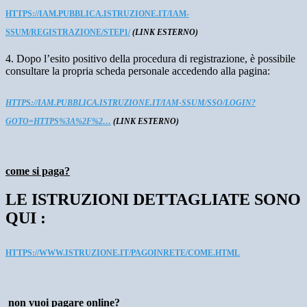
HTTPS://IAM.PUBBLICA.ISTRUZIONE.IT/IAM-
SSUM/REGISTRAZIONE/STEP1/
(LINK ESTERNO)
4. Dopo l’esito positivo della procedura di registrazione, è possibile
consultare la propria scheda personale accedendo alla pagina:
HTTPS://IAM.PUBBLICA.ISTRUZIONE.IT/IAM-SSUM/SSO/LOGIN?
GOTO=HTTPS%3A%2F%2…
(LINK ESTERNO)
come si paga?
LE ISTRUZIONI DETTAGLIATE SONO
QUI :
HTTPS://WWW.ISTRUZIONE.IT/PAGOINRETE/COME.HTML
non vuoi pagare online?