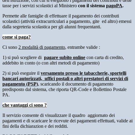
dell'Istruzione, con cui si eseguono i pagamenti dei contributi e delle
tasse per i servizi scolastici al Ministero
con il sistema
pagoPA
.
Permette
alle famiglie di effettuare il pagamento dei contributi
scolastici (attività extracurriculari a pagamento, gite ed altro) emessi
dalla segreteria scolastica per gli alunni frequentanti.
come si paga?
Ci sono
2 modalità di pagamento
, entrambe valide :
1) si può scegliere di
pagare subito online
con carta di credito,
addebito in conto (o con altri metodi di pagamento)
2) si può eseguire il
versamento presso le tabaccherie, sportelli
bancari autorizzati, uffici postali o altri prestatori di servizi di
pagamento (PSP)
, scaricando il documento di pagamento
predisposto dal sistema, che riporta QR-Code e Bollettino Postale
PA.
che vantaggi ci sono ?
Il servizio consente di visualizzare il quadro aggiornato dei
pagamenti e di scaricare le ricevute dei pagamenti effettuati, valide ai
fini della dichiarazion e dei redditi.