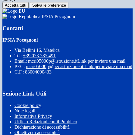
Accetta tutti
Salva le preferenze
IPSIA Pocognoni
Contatti
IPSIA Pocognoni
Via Bellini 16, Matelica
Tel:
+39 073 785 491
Email:
mcri05000p@istruzione.it
Link per inviare una mail
PEC:
mcri05000p@pec.istruzione.it
Link per inviare una mail
C.F.: 83004090433
Sezione Link Utili
Cookie policy
Note legali
Informativa Privacy
Ufficio Relazioni con il Pubblico
Dichiarazione di accessibilità
Obiettivi di accessibilità