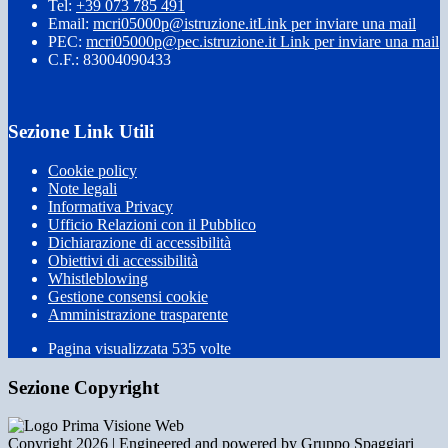
Tel:
+39 073 785 491
Email:
mcri05000p@istruzione.it
Link per inviare una mail
PEC:
mcri05000p@pec.istruzione.it
Link per inviare una mail
C.F.: 83004090433
Sezione Link Utili
Cookie policy
Note legali
Informativa Privacy
Ufficio Relazioni con il Pubblico
Dichiarazione di accessibilità
Obiettivi di accessibilità
Whistleblowing
Gestione consensi cookie
Amministrazione trasparente
Pagina visualizzata
535
volte
Sezione Copyright
Copyright 2026 | Engineered and powered by Gruppo Spaggiari