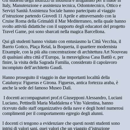
Gli studenti degli indirizzi di Industria e artigianato per il made in
Italy, Manutenzione e assistenza tecnica, Odontotecnico, Ottico e
Servizi Sanità Assistenza Sociale hanno partecipato al viaggio
d’istruzione partendo Giovedì 11 Aprile e attraversando con la
Cruise Roma della Grimaldi il Mar Mediterraneo, nella quale hanno
svolto attività didattiche con il supporto degli educatori del progetto
Travel Game, poi sono sbarcati nella magica Barcellona.
Qui gli studenti hanno visitato con entusiasmo la Città Vecchia, il
Barrio Gotico, Plaça Reial, la Boqueria, il quartiere modernista
Eixample, con la più alta concentrazione di architettura Art Nouveau
di qualsiasi altra città d’Europa,
la meravigliosa Casa Battlò e, per
finire, la visita della Sagrada Familia, considerato il capolavoro
incompiuto dell’architetto Gaudì.
Hanno proseguito il viaggio in due importanti località della
Catalunya: Figueras e Girona. Figueras, antica fortezza araba, è
anche la sede del famoso Museo Dalì.
I docenti accompagnatori prof.ri Giusepponi Alessandro, Luciani
Luciano, Pettinelli Maria Maddalena e Vito Valentina, hanno
ricevuto dallo staff organizzativo della nave e degli hotel numerosi
complimenti per il comportamento egregio degli alunni.
I docenti ci tengono a evidenziare che questi nostri studenti sono
intrisi di valori sani, quei valori che un viaggio d’istruzione