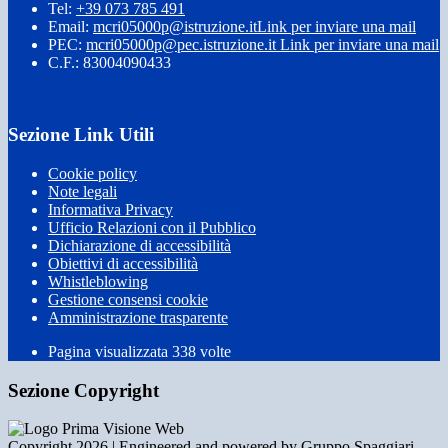
Tel:
+39 073 785 491
Email:
mcri05000p@istruzione.it
Link per inviare una mail
PEC:
mcri05000p@pec.istruzione.it
Link per inviare una mail
C.F.: 83004090433
Sezione Link Utili
Cookie policy
Note legali
Informativa Privacy
Ufficio Relazioni con il Pubblico
Dichiarazione di accessibilità
Obiettivi di accessibilità
Whistleblowing
Gestione consensi cookie
Amministrazione trasparente
Pagina visualizzata
338
volte
Sezione Copyright
Copyright 2026 | Engineered and powered by Gruppo Spaggiari