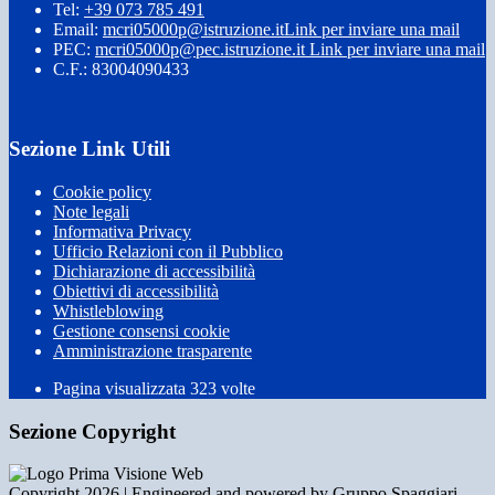
Tel:
+39 073 785 491
Email:
mcri05000p@istruzione.it
Link per inviare una mail
PEC:
mcri05000p@pec.istruzione.it
Link per inviare una mail
C.F.: 83004090433
Sezione Link Utili
Cookie policy
Note legali
Informativa Privacy
Ufficio Relazioni con il Pubblico
Dichiarazione di accessibilità
Obiettivi di accessibilità
Whistleblowing
Gestione consensi cookie
Amministrazione trasparente
Pagina visualizzata
323
volte
Sezione Copyright
Copyright 2026 | Engineered and powered by Gruppo Spaggiari