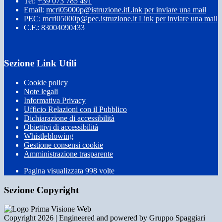
Tel:
+39 073 785 491
Email:
mcri05000p@istruzione.it
Link per inviare una mail
PEC:
mcri05000p@pec.istruzione.it
Link per inviare una mail
C.F.: 83004090433
Sezione Link Utili
Cookie policy
Note legali
Informativa Privacy
Ufficio Relazioni con il Pubblico
Dichiarazione di accessibilità
Obiettivi di accessibilità
Whistleblowing
Gestione consensi cookie
Amministrazione trasparente
Pagina visualizzata
998
volte
Sezione Copyright
Copyright 2026 | Engineered and powered by Gruppo Spaggiari