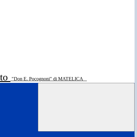
ato
"Don E. Pocognoni" di MATELICA