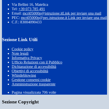
Via Bellini 16, Matelica
Tel:
+39 073 785 491
Email:
mcri05000p@istruzione.it
Link per inviare una mail
PEC:
mcri05000p@pec.istruzione.it
Link per inviare una mail
C.F.: 83004090433
Sezione Link Utili
Cookie policy
Note legali
Informativa Privacy
Ufficio Relazioni con il Pubblico
Dichiarazione di accessibilità
Obiettivi di accessibilità
Whistleblowing
Gestione consensi cookie
Amministrazione trasparente
Pagina visualizzata
706
volte
Sezione Copyright