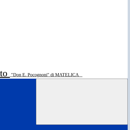
ato
"Don E. Pocognoni" di MATELICA