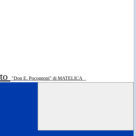
ato
"Don E. Pocognoni" di MATELICA