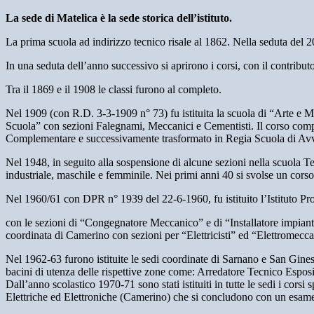
La sede di Matelica è la sede storica dell’istituto.
La prima scuola ad indirizzo tecnico risale al 1862. Nella seduta del 
In una seduta dell’anno successivo si aprirono i corsi, con il contributo
Tra il 1869 e il 1908 le classi furono al completo.
Nel 1909 (con R.D. 3-3-1909 n° 73) fu istituita la scuola di “Arte e M
Scuola” con sezioni Falegnami, Meccanici e Cementisti. Il corso comp
Complementare e successivamente trasformato in Regia Scuola di Avvi
Nel 1948, in seguito alla sospensione di alcune sezioni nella scuola T
industriale, maschile e femminile. Nei primi anni 40 si svolse un corso
Nel 1960/61 con DPR n° 1939 del 22-6-1960, fu istituito l’Istituto Pro
con le sezioni di “Congegnatore Meccanico” e di “Installatore impianti 
coordinata di Camerino con sezioni per “Elettricisti” ed “Elettromecca
Nel 1962-63 furono istituite le sedi coordinate di Sarnano e San Gines
bacini di utenza delle rispettive zone come: Arredatore Tecnico Esposit
Dall’anno scolastico 1970-71 sono stati istituiti in tutte le sedi i co
Elettriche ed Elettroniche (Camerino) che si concludono con un esame 