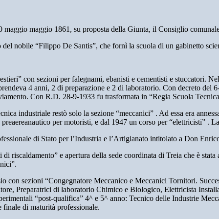
20 maggio maggio 1861, su proposta della Giunta, il Consiglio comunale 
 del nobile “Filippo De Santis”, che fornì la scuola di un gabinetto scien
estieri” con sezioni per falegnami, ebanisti e cementisti e stuccatori.
rendeva 4 anni, 2 di preparazione e 2 di laboratorio. Con decreto del 6
amento. Con R.D. 28-9-1933 fu trasformata in “Regia Scuola Tecnica In
ecnica industriale restò solo la sezione “meccanici” . Ad essa era annes
 preaereanautico per motoristi, e dal 1947 un corso per “elettricisti” . 
fessionale di Stato per l’Industria e l’Artigianato intitolato a Don Enri
di riscaldamento” e apertura della sede coordinata di Treia che è stata ag
nici”.
io con sezioni “Congegnatore Meccanico e Meccanici Tornitori. Successiv
ore, Preparatrici di laboratorio Chimico e Biologico, Elettricista Install
rsi sperimentali “post-qualifica” 4^ e 5^ anno: Tecnico delle Industrie Me
finale di maturità professionale.