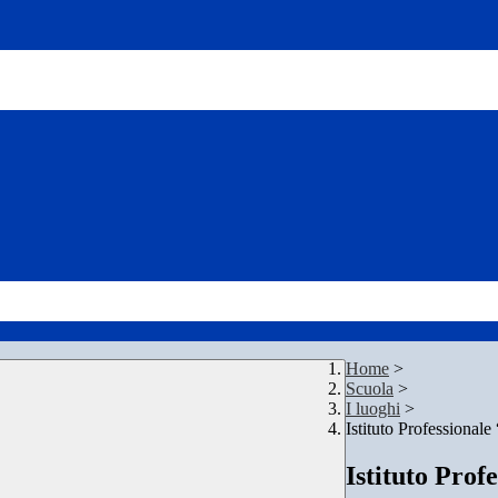
Home
>
Scuola
>
I luoghi
>
Istituto Professiona
Istituto Pro