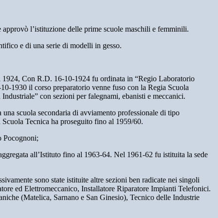
approvò l’istituzione delle prime scuole maschili e femminili.
tifico e di una serie di modelli in gesso.
 Nel 1924, Con R.D. 16-10-1924 fu ordinata in “Regio Laboratorio
-10-1930 il corso preparatorio venne fuso con la Regia Scuola
dustriale” con sezioni per falegnami, ebanisti e meccanici.
sa una scuola secondaria di avviamento professionale di tipo
La Scuola Tecnica ha proseguito fino al 1959/60.
co Pocognoni;
gregata all’Istituto fino al 1963-64. Nel 1961-62 fu istituita la sede
amente sono state istituite altre sezioni ben radicate nei singoli
atore ed Elettromeccanico, Installatore Riparatore Impianti Telefonici.
ccaniche (Matelica, Sarnano e San Ginesio), Tecnico delle Industrie