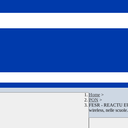
Home
>
PON
>
FESR - REACTU EU (Av
wireless, nelle scuole.