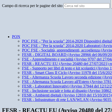
Campo di ricerca per le pagine del sito
PON
POC FSE - "Per la scuola" 2014-2020 Dispositivi digita
POC FSE - "Per la scuola" 2014-2020 Laboratori (Avvis
POC FSE - Socialità, apprendimenti, accoglienza (Avvis
FESR - DIGITAL BOARD (Avviso 28966 del 06/09/2021) Dota
FSE - Apprendimento e socialità (Avviso 9707 del 27/04
FESR - REACTU EU (Avviso 20480 del 27/07/2021) realizza
FSE - Supporto per libri di testo e kit scolastici (Avviso
FESR - Smart Class II Ciclo (Avviso 11978 del 15/6/202
FSE - Alternanza Scuola Lavoro seconda edizione (Avvi
FSE - Alternanza Scuola Lavoro all'Estero (Avviso 3781
FESR - Laboratori Innovativi (Avviso 37944 del 12/12/
FSE - Inclusione sociale e lotta al disagio (Avviso 10862
FESR - Ambienti digitali (Avviso 12810 del 15/10/2015)
FESR - Infrastrutture di rete LAN/WLAN (Avviso 9035 
FESR - REACTU EU (Avviso 20480 del 27/07/20