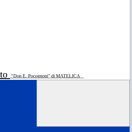
ato
"Don E. Pocognoni" di MATELICA