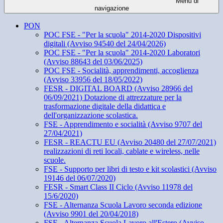
Menu di
navigazione
PON
POC FSE - "Per la scuola" 2014-2020 Dispositivi
digitali (Avviso 94540 del 24/04/2026)
POC FSE - "Per la scuola" 2014-2020 Laboratori
(Avviso 88643 del 03/06/2025)
POC FSE - Socialità, apprendimenti, accoglienza
(Avviso 33956 del 18/05/2022)
FESR - DIGITAL BOARD (Avviso 28966 del
06/09/2021) Dotazione di attrezzature per la
trasformazione digitale della didattica e
dell'organizzazione scolastica.
FSE - Apprendimento e socialità (Avviso 9707 del
27/04/2021)
FESR - REACTU EU (Avviso 20480 del 27/07/2021)
realizzazioni di reti locali, cablate e wireless, nelle
scuole.
FSE - Supporto per libri di testo e kit scolastici (Avviso
19146 del 06/07/2020)
FESR - Smart Class II Ciclo (Avviso 11978 del
15/6/2020)
FSE - Alternanza Scuola Lavoro seconda edizione
(Avviso 9901 del 20/04/2018)
FSE - Alternanza Scuola Lavoro all'Estero (Avviso