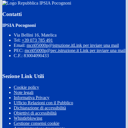
IPSIA Pocognoni
Contatti
IPSIA Pocognoni
Via Bellini 16, Matelica
Tel:
+39 073 785 491
Email:
mcri05000p@istruzione.it
Link per inviare una mail
PEC:
mcri05000p@pec.istruzione.it
Link per inviare una mail
C.F.: 83004090433
Sezione Link Utili
Cookie policy
Note legali
Informativa Privacy
Ufficio Relazioni con il Pubblico
Dichiarazione di accessibilità
Obiettivi di accessibilità
Whistleblowing
Gestione consensi cookie