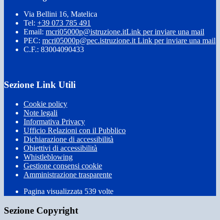
Via Bellini 16, Matelica
Tel:
+39 073 785 491
Email:
mcri05000p@istruzione.it
Link per inviare una mail
PEC:
mcri05000p@pec.istruzione.it
Link per inviare una mail
C.F.: 83004090433
Sezione Link Utili
Cookie policy
Note legali
Informativa Privacy
Ufficio Relazioni con il Pubblico
Dichiarazione di accessibilità
Obiettivi di accessibilità
Whistleblowing
Gestione consensi cookie
Amministrazione trasparente
Pagina visualizzata
539
volte
Sezione Copyright