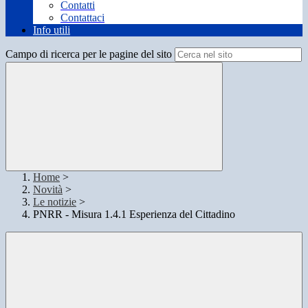
Contatti
Contattaci
Info utili
Campo di ricerca per le pagine del sito
Home
>
Novità
>
Le notizie
>
PNRR - Misura 1.4.1 Esperienza del Cittadino