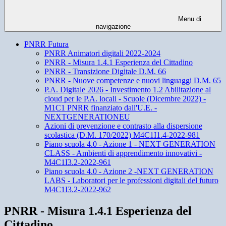
Menu di
navigazione
PNRR Futura
PNRR Animatori digitali 2022-2024
PNRR - Misura 1.4.1 Esperienza del Cittadino
PNRR - Transizione Digitale D.M. 66
PNRR - Nuove competenze e nuovi linguaggi D.M. 65
P.A. Digitale 2026 - Investimento 1.2 Abilitazione al
cloud per le P.A. locali - Scuole (Dicembre 2022) -
M1C1 PNRR finanziato dall'U.E. -
NEXTGENERATIONEU
Azioni di prevenzione e contrasto alla dispersione
scolastica (D.M. 170/2022) M4C1I1.4-2022-981
Piano scuola 4.0 - Azione 1 - NEXT GENERATION
CLASS - Ambienti di apprendimento innovativi -
M4C1I3.2-2022-961
Piano scuola 4.0 - Azione 2 -NEXT GENERATION
LABS - Laboratori per le professioni digitali del futuro
M4C1I3.2-2022-962
PNRR - Misura 1.4.1 Esperienza del
Cittadino