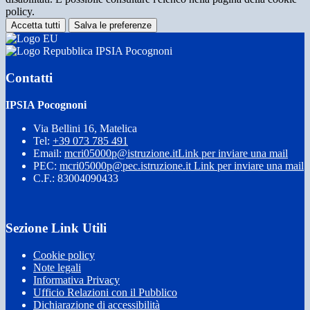
policy.
Accetta tutti
Salva le preferenze
IPSIA Pocognoni
Contatti
IPSIA Pocognoni
Via Bellini 16, Matelica
Tel:
+39 073 785 491
Email:
mcri05000p@istruzione.it
Link per inviare una mail
PEC:
mcri05000p@pec.istruzione.it
Link per inviare una mail
C.F.: 83004090433
Sezione Link Utili
Cookie policy
Note legali
Informativa Privacy
Ufficio Relazioni con il Pubblico
Dichiarazione di accessibilità