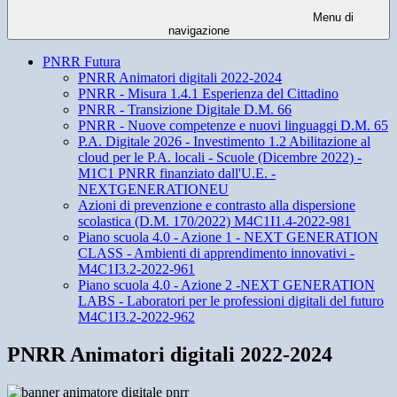
Menu di
navigazione
PNRR Futura
PNRR Animatori digitali 2022-2024
PNRR - Misura 1.4.1 Esperienza del Cittadino
PNRR - Transizione Digitale D.M. 66
PNRR - Nuove competenze e nuovi linguaggi D.M. 65
P.A. Digitale 2026 - Investimento 1.2 Abilitazione al
cloud per le P.A. locali - Scuole (Dicembre 2022) -
M1C1 PNRR finanziato dall'U.E. -
NEXTGENERATIONEU
Azioni di prevenzione e contrasto alla dispersione
scolastica (D.M. 170/2022) M4C1I1.4-2022-981
Piano scuola 4.0 - Azione 1 - NEXT GENERATION
CLASS - Ambienti di apprendimento innovativi -
M4C1I3.2-2022-961
Piano scuola 4.0 - Azione 2 -NEXT GENERATION
LABS - Laboratori per le professioni digitali del futuro
M4C1I3.2-2022-962
PNRR Animatori digitali 2022-2024