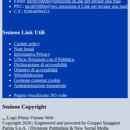
Email:
mcri05000p@istruzione.it
Link per inviare una mail
PEC:
mcri05000p@pec.istruzione.it
Link per inviare una mail
C.F.: 83004090433
Sezione Link Utili
Cookie policy
Note legali
Informativa Privacy
Ufficio Relazioni con il Pubblico
Dichiarazione di accessibilità
Obiettivi di accessibilità
Whistleblowing
Gestione consensi cookie
Amministrazione trasparente
Pagina visualizzata
365
volte
Sezione Copyright
Copyright 2026 | Engineered and powered by Gruppo Spaggiari
Parma S.p.A. | Divisione Publishing & New Social Media