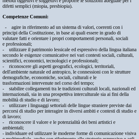
metodi oggettivi e soggettivi e proporre le soluzioni adeguate per i
difetti semplici (miopia, presbiopia).
Competenze Comuni:
- agire in riferimento ad un sistema di valori, coerenti con i
principi della Costituzione, in base ai quali essere in grado di
valutare fatti e orientare i propri comportamenti personali, sociali
e professionali;
- utilizzare il patrimonio lessicale ed espressivo della lingua italiana
secondo le esigenze comunicative nei vari contesti sociali, culturali,
scientifici, economici, tecnologici e professionali;
- riconoscere gli aspetti geografici, ecologici, territoriali,
dell'ambiente naturale ed antropico, le connessioni con le strutture
demografiche, economiche, sociali, culturali e le
trasformazioni intervenute nel corso del tempo;
- stabilire collegamenti tra le tradizioni culturali locali, nazionali ed
internazionali, sia in una prospettiva interculturale sia ai fini della
mobilità di studio e di lavoro;
- utilizzare i linguaggi settoriali delle lingue straniere previste dai
percorsi di studio per interagire in diversi ambiti e contesti di studio e
di lavoro;
- riconoscere il valore e le potenzialità dei beni artistici e
ambientali;
- individuare ed utilizzare le moderne forme di comunicazione visiva
e multimediale, anche con riferimento alle strategie espressive e agli