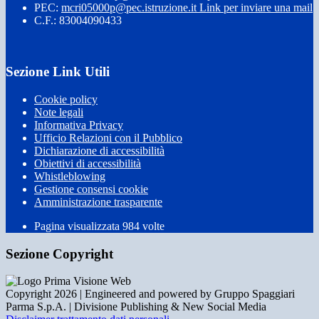
PEC:
mcri05000p@pec.istruzione.it
Link per inviare una mail
C.F.: 83004090433
Sezione Link Utili
Cookie policy
Note legali
Informativa Privacy
Ufficio Relazioni con il Pubblico
Dichiarazione di accessibilità
Obiettivi di accessibilità
Whistleblowing
Gestione consensi cookie
Amministrazione trasparente
Pagina visualizzata
984
volte
Sezione Copyright
Copyright 2026 | Engineered and powered by Gruppo Spaggiari
Parma S.p.A. | Divisione Publishing & New Social Media