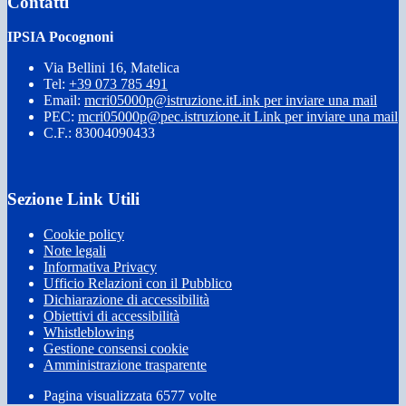
Contatti
IPSIA Pocognoni
Via Bellini 16, Matelica
Tel:
+39 073 785 491
Email:
mcri05000p@istruzione.it
Link per inviare una mail
PEC:
mcri05000p@pec.istruzione.it
Link per inviare una mail
C.F.: 83004090433
Sezione Link Utili
Cookie policy
Note legali
Informativa Privacy
Ufficio Relazioni con il Pubblico
Dichiarazione di accessibilità
Obiettivi di accessibilità
Whistleblowing
Gestione consensi cookie
Amministrazione trasparente
Pagina visualizzata
6577
volte