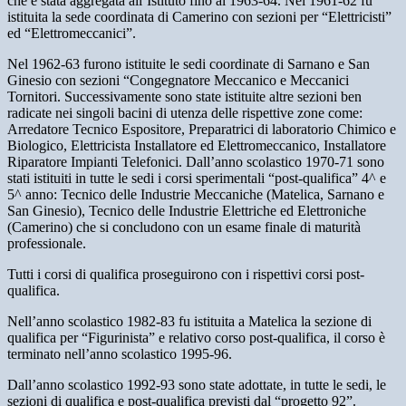
che è stata aggregata all’Istituto fino al 1963-64. Nel 1961-62 fu
istituita la sede coordinata di Camerino con sezioni per “Elettricisti”
ed “Elettromeccanici”.
Nel 1962-63 furono istituite le sedi coordinate di Sarnano e San
Ginesio con sezioni “Congegnatore Meccanico e Meccanici
Tornitori. Successivamente sono state istituite altre sezioni ben
radicate nei singoli bacini di utenza delle rispettive zone come:
Arredatore Tecnico Espositore, Preparatrici di laboratorio Chimico e
Biologico, Elettricista Installatore ed Elettromeccanico, Installatore
Riparatore Impianti Telefonici. Dall’anno scolastico 1970-71 sono
stati istituiti in tutte le sedi i corsi sperimentali “post-qualifica” 4^ e
5^ anno: Tecnico delle Industrie Meccaniche (Matelica, Sarnano e
San Ginesio), Tecnico delle Industrie Elettriche ed Elettroniche
(Camerino) che si concludono con un esame finale di maturità
professionale.
Tutti i corsi di qualifica proseguirono con i rispettivi corsi post-
qualifica.
Nell’anno scolastico 1982-83 fu istituita a Matelica la sezione di
qualifica per “Figurinista” e relativo corso post-qualifica, il corso è
terminato nell’anno scolastico 1995-96.
Dall’anno scolastico 1992-93 sono state adottate, in tutte le sedi, le
sezioni di qualifica e post-qualifica previsti dal “progetto 92”.