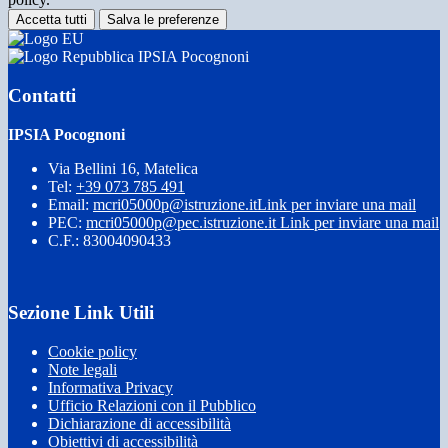
Accetta tutti
Salva le preferenze
IPSIA Pocognoni
Contatti
IPSIA Pocognoni
Via Bellini 16, Matelica
Tel:
+39 073 785 491
Email:
mcri05000p@istruzione.it
Link per inviare una mail
PEC:
mcri05000p@pec.istruzione.it
Link per inviare una mail
C.F.: 83004090433
Sezione Link Utili
Cookie policy
Note legali
Informativa Privacy
Ufficio Relazioni con il Pubblico
Dichiarazione di accessibilità
Obiettivi di accessibilità