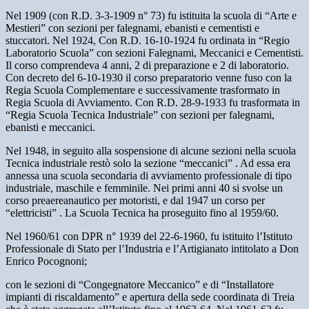
Nel 1909 (con R.D. 3-3-1909 n° 73) fu istituita la scuola di “Arte e
Mestieri” con sezioni per falegnami, ebanisti e cementisti e
stuccatori. Nel 1924, Con R.D. 16-10-1924 fu ordinata in “Regio
Laboratorio Scuola” con sezioni Falegnami, Meccanici e Cementisti.
Il corso comprendeva 4 anni, 2 di preparazione e 2 di laboratorio.
Con decreto del 6-10-1930 il corso preparatorio venne fuso con la
Regia Scuola Complementare e successivamente trasformato in
Regia Scuola di Avviamento. Con R.D. 28-9-1933 fu trasformata in
“Regia Scuola Tecnica Industriale” con sezioni per falegnami,
ebanisti e meccanici.
Nel 1948, in seguito alla sospensione di alcune sezioni nella scuola
Tecnica industriale restò solo la sezione “meccanici” . Ad essa era
annessa una scuola secondaria di avviamento professionale di tipo
industriale, maschile e femminile. Nei primi anni 40 si svolse un
corso preaereanautico per motoristi, e dal 1947 un corso per
“elettricisti” . La Scuola Tecnica ha proseguito fino al 1959/60.
Nel 1960/61 con DPR n° 1939 del 22-6-1960, fu istituito l’Istituto
Professionale di Stato per l’Industria e l’Artigianato intitolato a Don
Enrico Pocognoni;
con le sezioni di “Congegnatore Meccanico” e di “Installatore
impianti di riscaldamento” e apertura della sede coordinata di Treia