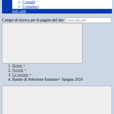
Contatti
Contattaci
Info utili
Campo di ricerca per le pagine del sito
Home
>
Novità
>
Le notizie
>
Bando di Selezione Erasmus+ Spagna 2024