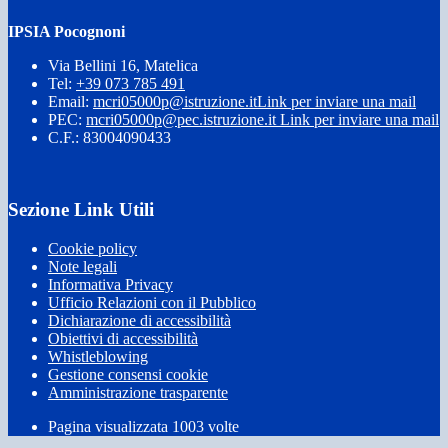
IPSIA Pocognoni
Via Bellini 16, Matelica
Tel:
+39 073 785 491
Email:
mcri05000p@istruzione.it
Link per inviare una mail
PEC:
mcri05000p@pec.istruzione.it
Link per inviare una mail
C.F.: 83004090433
Sezione Link Utili
Cookie policy
Note legali
Informativa Privacy
Ufficio Relazioni con il Pubblico
Dichiarazione di accessibilità
Obiettivi di accessibilità
Whistleblowing
Gestione consensi cookie
Amministrazione trasparente
Pagina visualizzata
1003
volte