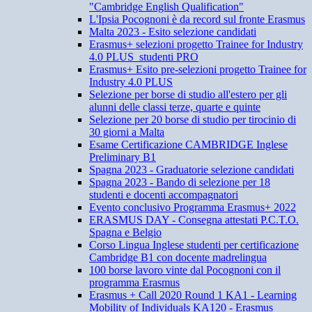
"Cambridge English Qualification"
L'Ipsia Pocognoni è da record sul fronte Erasmus
Malta 2023 - Esito selezione candidati
Erasmus+ selezioni progetto Trainee for Industry
4.0 PLUS_studenti PRO
Erasmus+ Esito pre-selezioni progetto Trainee for
Industry 4.0 PLUS
Selezione per borse di studio all'estero per gli
alunni delle classi terze, quarte e quinte
Selezione per 20 borse di studio per tirocinio di
30 giorni a Malta
Esame Certificazione CAMBRIDGE Inglese
Preliminary B1
Spagna 2023 - Graduatorie selezione candidati
Spagna 2023 - Bando di selezione per 18
studenti e docenti accompagnatori
Evento conclusivo Programma Erasmus+ 2022
ERASMUS DAY - Consegna attestati P.C.T.O.
Spagna e Belgio
Corso Lingua Inglese studenti per certificazione
Cambridge B1 con docente madrelingua
100 borse lavoro vinte dal Pocognoni con il
programma Erasmus
Erasmus + Call 2020 Round 1 KA1 - Learning
Mobility of Individuals KA120 - Erasmus