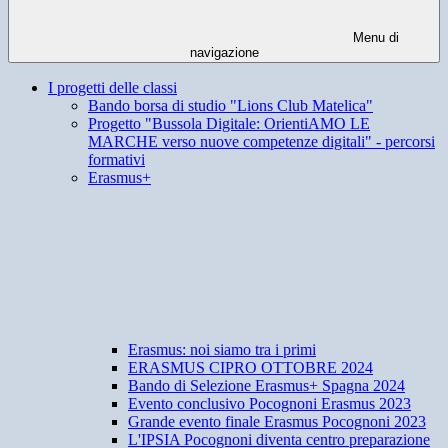
Menu di
navigazione
I progetti delle classi
Bando borsa di studio "Lions Club Matelica"
Progetto "Bussola Digitale: OrientiAMO LE
MARCHE verso nuove competenze digitali" - percorsi
formativi
Erasmus+
Erasmus: noi siamo tra i primi
ERASMUS CIPRO OTTOBRE 2024
Bando di Selezione Erasmus+ Spagna 2024
Evento conclusivo Pocognoni Erasmus 2023
Grande evento finale Erasmus Pocognoni 2023
L'IPSIA Pocognoni diventa centro preparazione