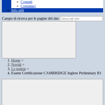
Contatti
Contattaci
Info utili
Campo di ricerca per le pagine del sito
Home
>
Novità
>
Le notizie
>
Esame Certificazione CAMBRIDGE Inglese Preliminary B1