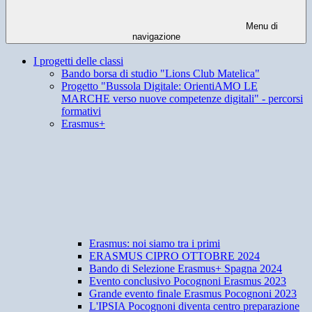
Menu di
navigazione
I progetti delle classi
Bando borsa di studio "Lions Club Matelica"
Progetto "Bussola Digitale: OrientiAMO LE
MARCHE verso nuove competenze digitali" - percorsi
formativi
Erasmus+
Erasmus: noi siamo tra i primi
ERASMUS CIPRO OTTOBRE 2024
Bando di Selezione Erasmus+ Spagna 2024
Evento conclusivo Pocognoni Erasmus 2023
Grande evento finale Erasmus Pocognoni 2023
L'IPSIA Pocognoni diventa centro preparazione