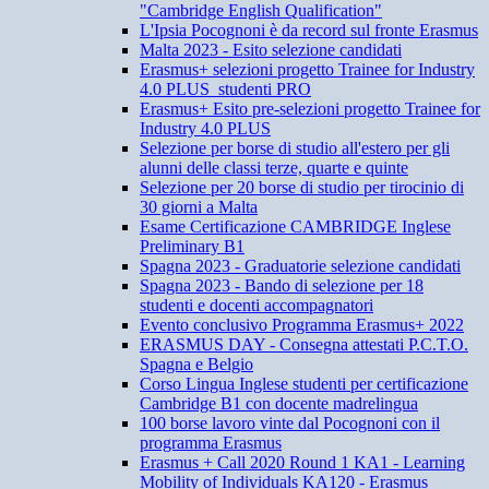
"Cambridge English Qualification"
L'Ipsia Pocognoni è da record sul fronte Erasmus
Malta 2023 - Esito selezione candidati
Erasmus+ selezioni progetto Trainee for Industry
4.0 PLUS_studenti PRO
Erasmus+ Esito pre-selezioni progetto Trainee for
Industry 4.0 PLUS
Selezione per borse di studio all'estero per gli
alunni delle classi terze, quarte e quinte
Selezione per 20 borse di studio per tirocinio di
30 giorni a Malta
Esame Certificazione CAMBRIDGE Inglese
Preliminary B1
Spagna 2023 - Graduatorie selezione candidati
Spagna 2023 - Bando di selezione per 18
studenti e docenti accompagnatori
Evento conclusivo Programma Erasmus+ 2022
ERASMUS DAY - Consegna attestati P.C.T.O.
Spagna e Belgio
Corso Lingua Inglese studenti per certificazione
Cambridge B1 con docente madrelingua
100 borse lavoro vinte dal Pocognoni con il
programma Erasmus
Erasmus + Call 2020 Round 1 KA1 - Learning
Mobility of Individuals KA120 - Erasmus