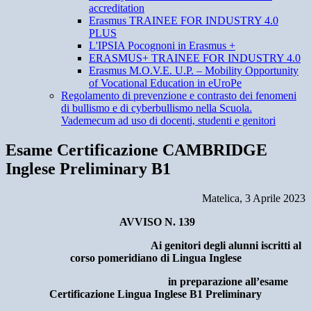
accreditation
Erasmus TRAINEE FOR INDUSTRY 4.0
PLUS
L'IPSIA Pocognoni in Erasmus +
ERASMUS+ TRAINEE FOR INDUSTRY 4.0
Erasmus M.O.V.E. U.P. – Mobility Opportunity
of Vocational Education in eUroPe
Regolamento di prevenzione e contrasto dei fenomeni
di bullismo e di cyberbullismo nella Scuola.
Vademecum ad uso di docenti, studenti e genitori
Esame Certificazione CAMBRIDGE
Inglese Preliminary B1
Matelica, 3 Aprile 2023
AVVISO N. 139
Ai genitori deg
li alunni iscritti al
corso pomeridiano di Lingua Inglese
in preparazione all’esame
Certificazione Lingua Inglese B1 Preliminary