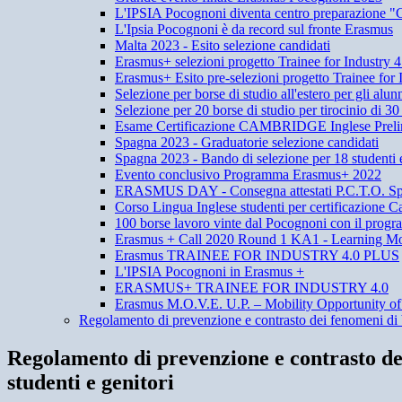
L'IPSIA Pocognoni diventa centro preparazione "
L'Ipsia Pocognoni è da record sul fronte Erasmus
Malta 2023 - Esito selezione candidati
Erasmus+ selezioni progetto Trainee for Industr
Erasmus+ Esito pre-selezioni progetto Trainee for
Selezione per borse di studio all'estero per gli alunn
Selezione per 20 borse di studio per tirocinio di 30
Esame Certificazione CAMBRIDGE Inglese Preli
Spagna 2023 - Graduatorie selezione candidati
Spagna 2023 - Bando di selezione per 18 studenti
Evento conclusivo Programma Erasmus+ 2022
ERASMUS DAY - Consegna attestati P.C.T.O. Sp
Corso Lingua Inglese studenti per certificazione
100 borse lavoro vinte dal Pocognoni con il pro
Erasmus + Call 2020 Round 1 KA1 - Learning Mobi
Erasmus TRAINEE FOR INDUSTRY 4.0 PLUS
L'IPSIA Pocognoni in Erasmus +
ERASMUS+ TRAINEE FOR INDUSTRY 4.0
Erasmus M.O.V.E. U.P. – Mobility Opportunity of
Regolamento di prevenzione e contrasto dei fenomeni di b
Regolamento di prevenzione e contrasto de
studenti e genitori