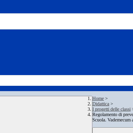
Home
>
Didattica
>
I progetti delle classi
Regolamento di preven
Scuola. Vademecum ad 