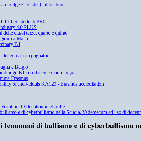
Cambridge English Qualification"
y 4.0 PLUS_studenti PRO
 Industry 4.0 PLUS
i delle classi terze, quarte e quinte
 giorni a Malta
minary B1
 e docenti accompagnatori
agna e Belgio
 Cambridge B1 con docente madrelingua
gramma Erasmus
lity of Individuals KA120 - Erasmus accreditation
 Vocational Education in eUroPe
ullismo e di cyberbullismo nella Scuola. Vademecum ad uso di docenti,
i fenomeni di bullismo e di cyberbullismo n