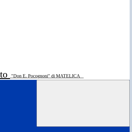
ato
"Don E. Pocognoni" di MATELICA