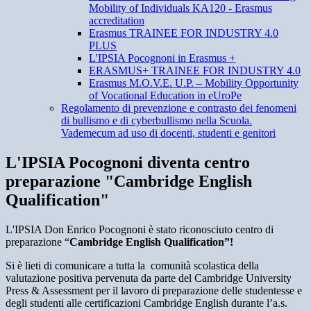
Mobility of Individuals KA120 - Erasmus
accreditation
Erasmus TRAINEE FOR INDUSTRY 4.0
PLUS
L'IPSIA Pocognoni in Erasmus +
ERASMUS+ TRAINEE FOR INDUSTRY 4.0
Erasmus M.O.V.E. U.P. – Mobility Opportunity
of Vocational Education in eUroPe
Regolamento di prevenzione e contrasto dei fenomeni
di bullismo e di cyberbullismo nella Scuola.
Vademecum ad uso di docenti, studenti e genitori
L'IPSIA Pocognoni diventa centro
preparazione "Cambridge English
Qualification"
L'IPSIA Don Enrico Pocognoni è stato riconosciuto centro di
preparazione “
Cambridge English Qualification”!
Si è lieti di comunicare a tutta la comunità scolastica della
valutazione positiva pervenuta da parte del Cambridge University
Press & Assessment per il lavoro di preparazione delle studentesse e
degli studenti alle certificazioni Cambridge English durante l’a.s.