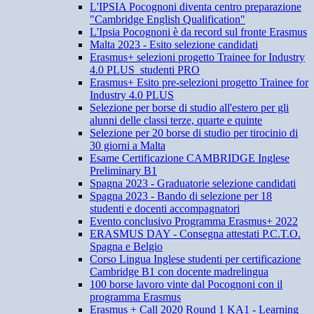
L'IPSIA Pocognoni diventa centro preparazione
"Cambridge English Qualification"
L'Ipsia Pocognoni è da record sul fronte Erasmus
Malta 2023 - Esito selezione candidati
Erasmus+ selezioni progetto Trainee for Industry
4.0 PLUS_studenti PRO
Erasmus+ Esito pre-selezioni progetto Trainee for
Industry 4.0 PLUS
Selezione per borse di studio all'estero per gli
alunni delle classi terze, quarte e quinte
Selezione per 20 borse di studio per tirocinio di
30 giorni a Malta
Esame Certificazione CAMBRIDGE Inglese
Preliminary B1
Spagna 2023 - Graduatorie selezione candidati
Spagna 2023 - Bando di selezione per 18
studenti e docenti accompagnatori
Evento conclusivo Programma Erasmus+ 2022
ERASMUS DAY - Consegna attestati P.C.T.O.
Spagna e Belgio
Corso Lingua Inglese studenti per certificazione
Cambridge B1 con docente madrelingua
100 borse lavoro vinte dal Pocognoni con il
programma Erasmus
Erasmus + Call 2020 Round 1 KA1 - Learning