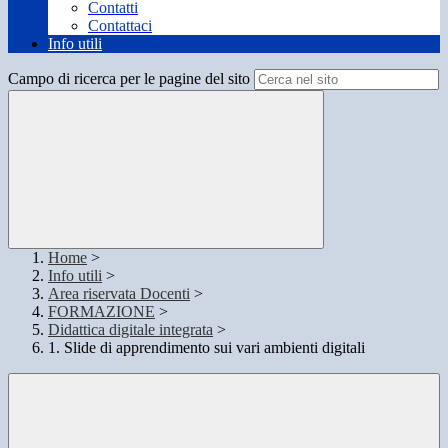
Contatti
Contattaci
Info utili
Campo di ricerca per le pagine del sito
Home
>
Info utili
>
Area riservata Docenti
>
FORMAZIONE
>
Didattica digitale integrata
>
1. Slide di apprendimento sui vari ambienti digitali