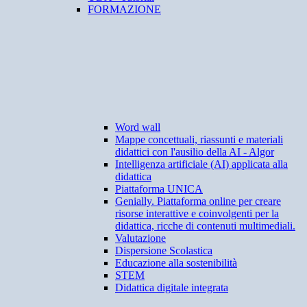
FORMAZIONE
Word wall
Mappe concettuali, riassunti e materiali
didattici con l'ausilio della AI - Algor
Intelligenza artificiale (AI) applicata alla
didattica
Piattaforma UNICA
Genially. Piattaforma online per creare
risorse interattive e coinvolgenti per la
didattica, ricche di contenuti multimediali.
Valutazione
Dispersione Scolastica
Educazione alla sostenibilità
STEM
Didattica digitale integrata