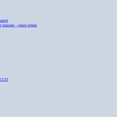
uperi
 iniziale - classi prime
22/23