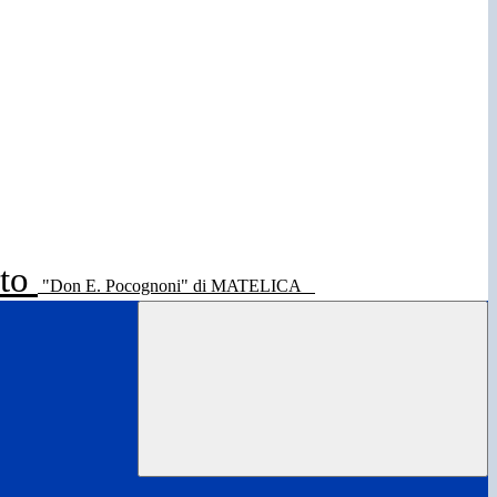
ato
"Don E. Pocognoni" di MATELICA