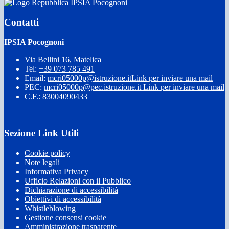
IPSIA Pocognoni
Contatti
IPSIA Pocognoni
Via Bellini 16, Matelica
Tel:
+39 073 785 491
Email:
mcri05000p@istruzione.it
Link per inviare una mail
PEC:
mcri05000p@pec.istruzione.it
Link per inviare una mail
C.F.: 83004090433
Sezione Link Utili
Cookie policy
Note legali
Informativa Privacy
Ufficio Relazioni con il Pubblico
Dichiarazione di accessibilità
Obiettivi di accessibilità
Whistleblowing
Gestione consensi cookie
Amministrazione trasparente