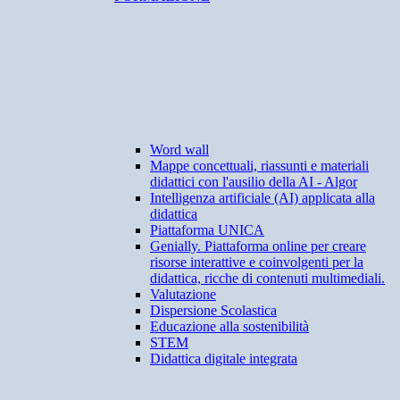
Word wall
Mappe concettuali, riassunti e materiali
didattici con l'ausilio della AI - Algor
Intelligenza artificiale (AI) applicata alla
didattica
Piattaforma UNICA
Genially. Piattaforma online per creare
risorse interattive e coinvolgenti per la
didattica, ricche di contenuti multimediali.
Valutazione
Dispersione Scolastica
Educazione alla sostenibilità
STEM
Didattica digitale integrata