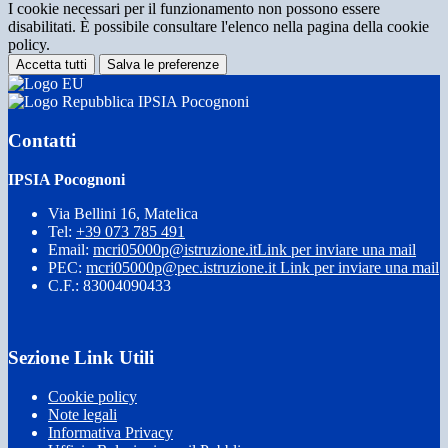
I cookie necessari per il funzionamento non possono essere
disabilitati. È possibile consultare l'elenco nella pagina della cookie
policy.
Accetta tutti
Salva le preferenze
IPSIA Pocognoni
Contatti
IPSIA Pocognoni
Via Bellini 16, Matelica
Tel:
+39 073 785 491
Email:
mcri05000p@istruzione.it
Link per inviare una mail
PEC:
mcri05000p@pec.istruzione.it
Link per inviare una mail
C.F.: 83004090433
Sezione Link Utili
Cookie policy
Note legali
Informativa Privacy