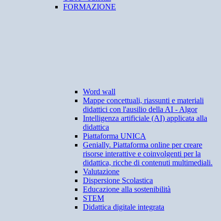
FORMAZIONE
Word wall
Mappe concettuali, riassunti e materiali
didattici con l'ausilio della AI - Algor
Intelligenza artificiale (AI) applicata alla
didattica
Piattaforma UNICA
Genially. Piattaforma online per creare
risorse interattive e coinvolgenti per la
didattica, ricche di contenuti multimediali.
Valutazione
Dispersione Scolastica
Educazione alla sostenibilità
STEM
Didattica digitale integrata